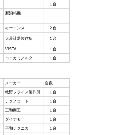
１台
新潟精機
キーエンス
２台
大菱計器製作所
１台
VISTA
１台
コニカミノルタ
１台
メーカー
台数
牧野フライス製作所
１台
テクノコート
１台
三和商工
１台
ダイナモ
１台
平和テクニカ
１台