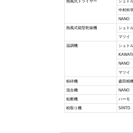
熱風式ドライヤー
シュト
中村科
NANO
熱風式箱型乾燥機
シュト
マツイ
温調機
シュト
KAWAT
NANO
マツイ
粉砕機
森田精
混合機
NANO
粒断機
ハーモ
粉取り機
SINTD