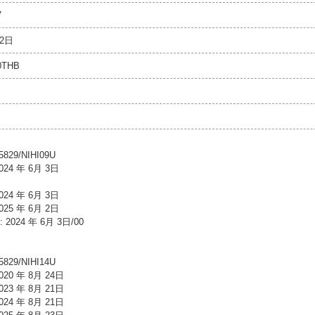
7
22日
00THB
829/NIHI09U
24 年 6月 3日
24 年 6月 3日
25 年 6月 2日
2024 年 6月 3日/00
829/NIHI14U
20 年 8月 24日
23 年 8月 21日
24 年 8月 21日