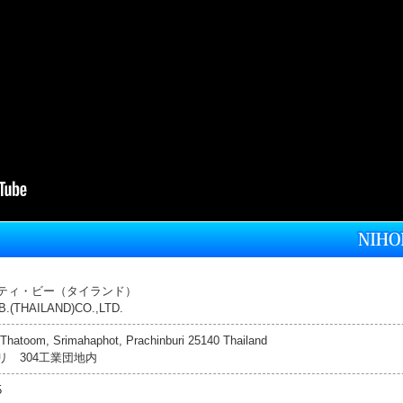
ティ・ビー（タイランド）
B.(THAILAND)CO.,LTD.
Thatoom, Srimahaphot, Prachinburi 25140 Thailand
リ 304工業団地内
5