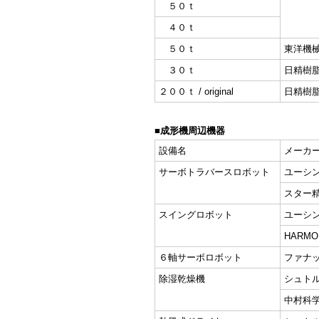
５０ｔ
４０ｔ
５０ｔ
東洋機
３０ｔ
日精樹
２００ｔ / original
日精樹
■成形機周辺機器
設備名
メーカ
サーボトラバースロボット
ユーシ
スター
スイングロボット
ユーシ
HARMO
６軸サーボロボット
ファナ
除湿乾燥機
シュト
中村科